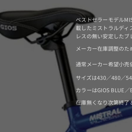
ベストセラーモデルMI
載したミストラルディ
レスの無い安定したブ
メーカー在庫調整のた
通常メーカー希望小売価
サイズは430／480／
カラーはGIOS BLUE
在庫無くなり次第終了