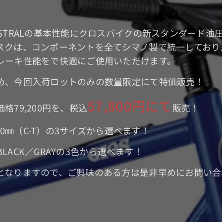
STRALの基本性能にクロスバイクの新スタンダード油
スクは、コンポーネントを全てシマノ製で統一しており
レーキ性能をで快適にご使用いただけます。
め、今回入荷ロットのみの数量限定にて特価販売！
57,800円にて
格79,200円を、税込
販売！
540㎜（C-T）の3サイズから選べます！
／BLACK／GRAYの3色から選べます！
となりますので、ご興味のある方は是非早めにお問い合