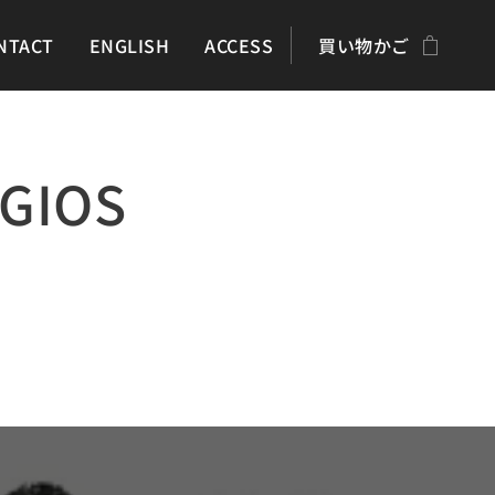
NTACT
ENGLISH
ACCESS
買い物かご
IOS