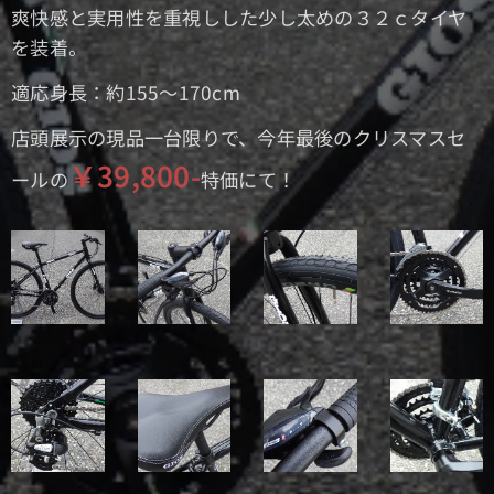
爽快感と実用性を重視しした少し太めの３２ｃタイヤ
を装着。
適応身長：約155～170cm
店頭展示の現品一台限りで、今年最後のクリスマスセ
￥39,800-
ールの
特価にて！