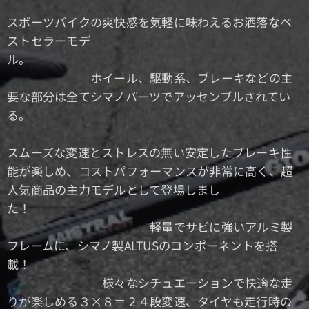
スポーツバイクの爽快感を気軽に味わえるお洒落なベ
ストセラーモデ
ル。
ホイール、駆動系、ブレーキなどの主
要な部分は全てシマノパーツでアッセンブルされてい
る。
スムーズな変速とストレスの無い安定したブレーキ性
能が楽しめ、コストパフォーマンスが非常に高く、超
人気商品の主力モデルとして登場しまし
た！
軽量でサビに強いアルミ製
フレームに、シマノ製ALTUSのコンポーネントを搭
載！
様々なシチュエーションで快適な走
りが楽しめる３×８＝２４段変速、タイヤも走行時の