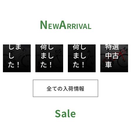
GENOVA
イ
（限
2025年11
24 ブ
ズ
定カ
月14日
【ブ
ラウ
Silk
ラ
N
A
ラッ
EW
RRIVAL
ンが
Brush
ー）
2026年04
クフ
入荷
が入
が入
2026年05
2025年12
月25日
ライ
しま
月02日
荷し
月07日
荷し
特選
GWセ
X’mas
デー
し
まし
まし
中古
ー
セー
セー
た！
た！
た！
車
ル！
ル！
ル】
2025年07
BESV
GIOS
RITEWAY
月12日
PSA1
SIERA
シェ
現品
全ての入荷情報
le
520
ファ
限り
coq
ホワ
ード
で最
Sale
sportif
イ
シテ
大
Limited
ト
ィ
50％