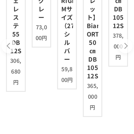
ェ
グ
RIGID
レ
㎝
レ
レ
Mサ
ッ
DB
ス
ー
イズ
ト】
105
.5）
テ
（27.5）
Bianchi
12S
73,0
55
シ
ORTRE
378,
00
円
DB
ル
50
000
12S
バ
㎝
円
ー
DB
306,
105
59,8
680
12S
00
円
円
365,
000
円