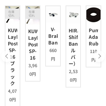
在庫
在庫
切れ
切れ
V-
AHARA
PumpH
KUWAHARA
HIRAME
KUWAHARA
Brake
AME
Adapte
Layback
Shift
Layback
Banana
Rubbe
Post
Banana(シ
Post
ana(ブ
SP-
ル
660
SP-
110
16
バ
16
円
円
ブ
ー）
3,96
ラ
2,53
0
円
ッ
0
円
ク
4,07
0
円