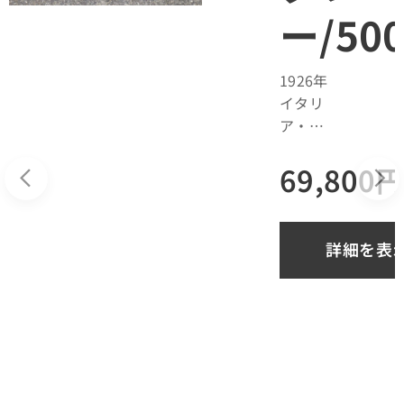
0
ー/50
1926年
イタリ
ア・セ
ストフ
円
69,800
ィオレ
ンティ
ーノの
小さな
表示
詳細を表
工房か
ら始ま
ったブ
ラン
ド