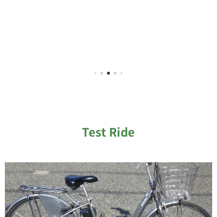
遂
に100
周年を
迎える
Test Ride
ことと
なりま
した！
イタリ
アの街
を感じ
させる
クラシ