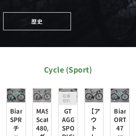
歴史
Cycle (Sport)
在庫
切れ
Bianchi
MASI
GT
【ア
Bianch
RESSOR
SPRINT
Scatto
AGGRESSOR
ウ
ORTRE
RT
チ
480/M
SPORT
ト
47