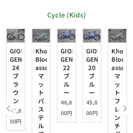
Cycle (Kids)
WAY
GIOS
Khodaa
GIOS
GIOS
Khoda
GENOVA
Bloom
GENOVA
GENOVA
Bloom
24
asson24
22
20
asson2
ブ
マ
ブ
ブ
マ
ラ
ッ
ル
ル
ッ
ウ
ト
ー
ー
ト
ン
パ
フ
46,8
45,8
ス
レ
47,8
00
円
00
円
テ
ン
00
円
ル
チ