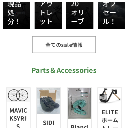
現品
アウ
20
オフ
処
トレ
オリ
セー
分！
ット
ーブ
ル！
全てのsale情報
Parts＆Accessories
MAVIC
ELITE
KSYRIUM
ホーム
SIDI
S
Bianchi
トレー