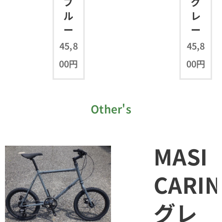
ブ
グ
ル
レ
ー
ー
45,8
45,8
00
円
00
円
Other's
MASI
NO
CARI
イ
グレ