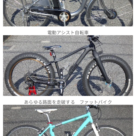
カルで
シャー
プなク
ロモリ
電動アシスト自転車
フレー
ム仕
様
あらゆる路面を走破する ファットバイク
イ