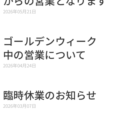
からの営業となります
2026年05月21日
2026年05
ゴールデンウィーク
月02日
ブリ
中の営業について
ヂス
2026年04月24日
ト
ン
TB-
臨時休業のお知らせ
2026年06
1eの
月08日
2026年03月07日
Calamita
ホワ
2026年06
due+の
イ
月13日
GIOS
Mサ
ト