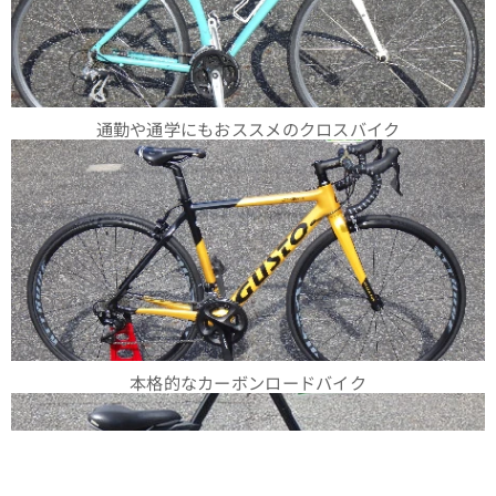
タリア
語で
『可愛
い』を
通勤や通学にもおススメのクロスバイク
意味す
る
CARIN
O（カ
リー
ノ） カ
ラー：
グレ
ー
本格的なカーボンロードバイク