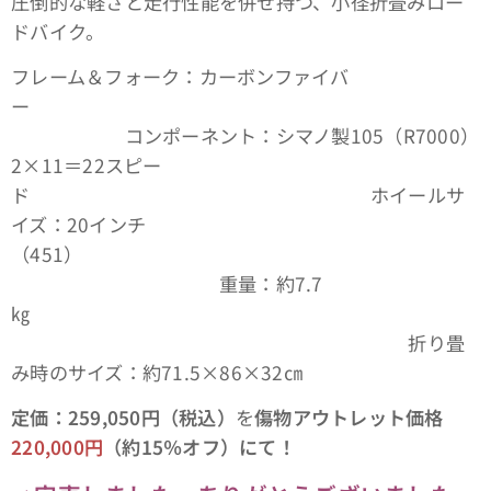
圧倒的な軽さと走行性能を併せ持つ、小径折畳みロー
ドバイク。
フレーム＆フォーク：カーボンファイバ
ー
コンポーネント：シマノ製105（R7000）
2×11＝22スピー
ド ホイールサ
イズ：20インチ
（451）
重量：約7.7
㎏
折り畳
み時のサイズ：約71.5×86×32㎝
定価：259,050円（税込）
を
傷物アウトレット価格
220,000円
（約15％オフ）にて！