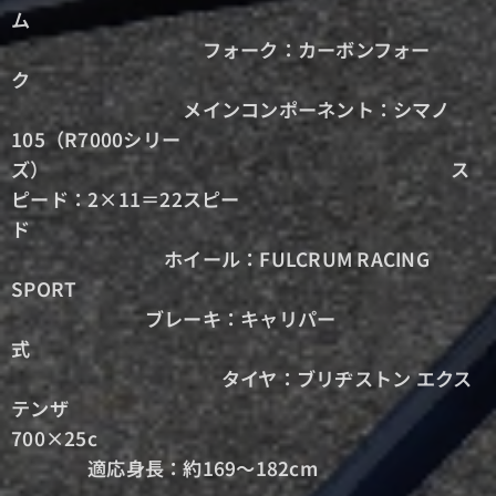
ム
フォーク：カーボンフォー
ク
メインコンポーネント：シマノ
105（R7000シリー
ズ） ス
ピード：2×11＝22スピー
ド
ホイール：FULCRUM RACING
SPORT
ブレーキ：キャリパー
式
タイヤ：ブリヂストン エクス
テンザ
700×25c
適応身長：約169～182cm