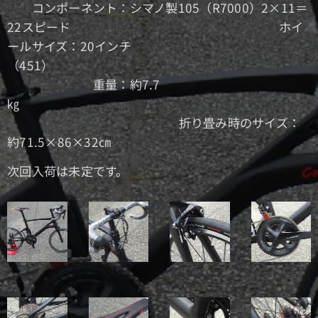
コンポーネント：シマノ製105（R7000）2×11＝
22スピード ホイ
ールサイズ：20インチ
（451）
重量：約7.7
㎏
折り畳み時のサイズ：
約71.5×86×32㎝
次回入荷は未定です。