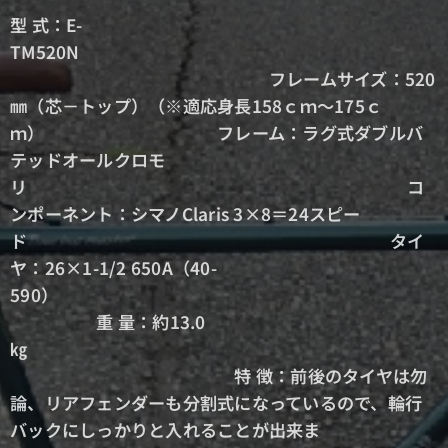
型 式：E-
TM520N
フレームサイズ：520
㎜（芯－トップ）（※
適応身長158ｃｍ～175ｃ
ｍ）
フレーム：ラグ式ダブルバ
テッドオールクロモ
リ
コ
ンポーネント：シマノClaris 3×8＝24スピー
ド
タイ
ヤ：26×1-1/2 650A（40-
590）
重 量：約13.0
㎏
特 徴：前後のタイヤは勿
論、リアフェンダーも分割式になっているので、輪行
バックにしっかりと入れることが出来ま