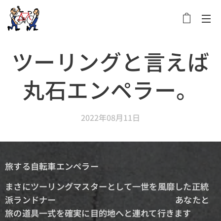
メニュー
ツーリングと言えば
丸石エンペラー。
2022年08月11日
旅する自転車エンペラー
まさにツーリングマスターとして一世を風靡した正統
派ランドナー
あなたと
旅の道具一式を確実に目的地へと連れて行きます