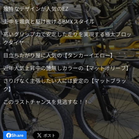
独特なデザインが人気のEZ
街中を颯爽と駆け抜けるBMXスタイル
高いグリップ力で安定した走りを実現する極太ブロッ
クタイヤ
目立ちたがり屋に人気の【タンカーイエロー】
近年人気上昇中の艶無しカラーの【マットオリーブ】
さりげなく主張したい人には安定の【マットブラッ
ク】
このラストチャンスを見逃すな！！
Share