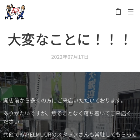
メニュー
大変なことに！！！
2022年07月17日
開店前から多くの方にご来店いただいております。
ありがたいですが、焦ることなく落ち着いてご来店く
ださい！
共催でKAPELMUURのスタッフさんも常駐してもらって