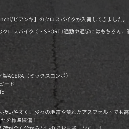
anchi/ビアンキ】のクロスバイクが入荷してきました。
クロスバイク C・SPORT1通勤や通学にはもちろん
ル名：C・SPO
ーム：アル
イズ：47
ト：シマノ製ACERA（ミッ
ド：3×8＝24
サイズ：700
も扱いやすく、少々の地道や荒れたアスファルトでも高
太めの38cタイヤを
入荷が全く分からないのでお見逃しなく！！