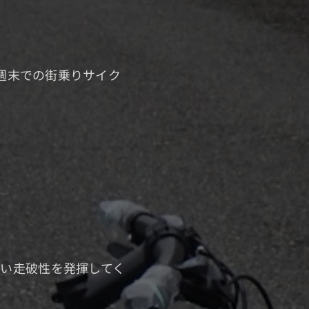
、週末での街乗りサイク
RT1
ミ製
cm
クスコンポ）
スピード
×38c
い走破性を発揮してく
標準装備！