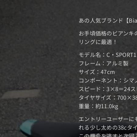
あの人気ブランド【Bi
お手頃価格のビアンキの
リングに最適！
モデ
フレ
サ
コンポーネン
スピー
タイヤ
重量：約11.0kg
エントリーユーザーに
れる少し
この機会を逃すと次回