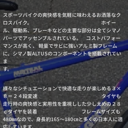
スポーツバイクの爽快感を気軽に味わえるお洒落なク
ロスバイク。 ホイー
ル、駆動系、ブレーキなどの主要な部分は全てシマノ
パーツでアッセンブルされている。 コストパフォー
マンスが高く、 軽量でサビに強いアルミ製フレーム
に、シマノ製ALTUSのコンポーネントを搭載されてい
ま
す。
様々なシチュエーションで快適な走りが楽しめる３×
８＝２４段変速 タイヤも
走行時の爽快感と実用性を重視しした少し太めの２８
ｃタイヤを装着 フレームサイズも
480㎜なので、身長約165～180㎝と多くの日本人に適
応しています。