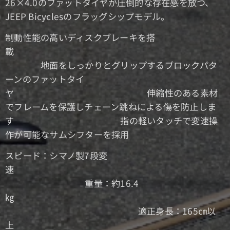
26×4.0のファットタイヤが圧倒的な存在感を放つ、
JEEP Bicyclesのフラッグシップモデル。
制動性能の高いディスクブレーキを搭
載
地面をしっかりとグリップするブロックパタ
ーンのファットタイ
ヤ 伸縮性のある素材
でフレームを保護しチェーン跳ねによる傷を防止しま
す 指の軽いタッチで変速操
作が可能なサムシフターを採用
スピード：シマノ製7段変
速
重量：約16.4
㎏
適正身長：165㎝以
上