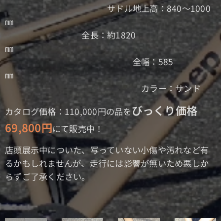
サドル地上高：840～1000
㎜
全長：約1820
㎜
全幅：585
㎜
カラー：サンド
びっくり価格
カタログ価格：110,000円の品を
69,800円
にて販売中！
店頭展示中についた、写っていない小傷や汚れなど有
るかもしれませんが、走行には影響が無いため悪しか
らずご了承ください。