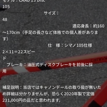
105
サイズ：
48
適応身長：約160
～170cm（手足の長さなど体格での個人差がありま
す）
仕 様：シマノ105仕様
2×11＝22スピー
ド
ブレーキ：油圧式ディスクブレーキを前後に採
用
補足説明：当店ではキャノンデールの取り扱が無いた
め詳細は分かりませんが、恐らく2020年製で定価
231,000円の品だと思われます。