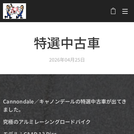
メニュー
特選中古車
2026年04月25日
Cannondale／キャノンデールの特選中古車が出てき
ました。
究極のアルミレーシングロードバイク
モデル：CAAD 13 Disc