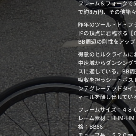
フレーム＆フォークで5
で約8万円、
その他諸々
昨年のツール・ド・フ
ドの頂点に君臨する【Co
BB周辺の剛性をアッ
得意のヒルクライムに
中速域からダンシング
スに適している。
BB
吸収を担うシートポス
ンテグレーテッドタイ
ィールを醸し出してい
フレ
レーム素
格
チュ