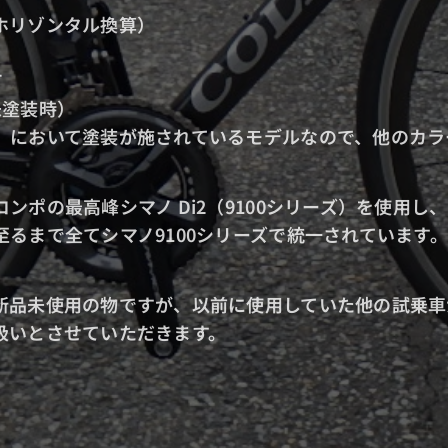
ホリゾンタル換算）
ンク長：１
イズ：５２－３
量：８３５g（未塗
】において塗装が施されているモデルなので、他のカラ
ンポの最高峰シマノ Di2（9100シリーズ）を使用し、
るまで全てシマノ9100シリーズで統一されています。
新品未使用の物ですが、以前に使用していた他の試乗車
扱いとさせていただきます。