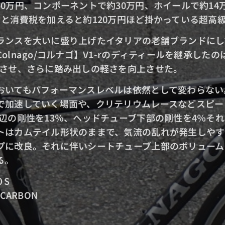
0万円、コンポーネントで約30万円、ホイールで約14
と消費税を加えると約120万円ほど掛かっている超高
ランスを大いに盛り上げた
イタリアの老舗ブランドにし
lnago/コルナゴ】
V1-rのディティールを継承した
プさせ、さらに踏み出しの軽さを向上させた。
おいてもパフォーマンスレベルは依然として変わらない
で加速していく場面や、クリテリウムレースなどスピー
周辺の剛性を13％、ヘッドチューブ下部の剛性を4％そ
トはカムテイル形状のままで、
気流の乱れが発生しやす
プに改良。
それに伴いシートチューブ上部のボリューム
る。
ームサイズ：４
材：HHM-HM CA
：BB8
ーブ長：５２