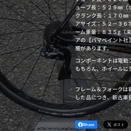
ューブ長：５２９㎜（
クラ
アサ
ーム重
アの【パマペイント社
感があります。
コンポーネントは電動コ
もちろん、ホイールに至
フレーム＆フォークは
した品につき、
新古車
Share