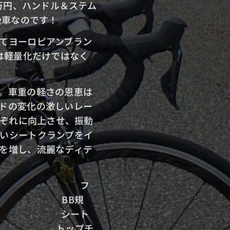
万円、ハンドル＆ステム
級車なのです！
てヨーロピアンブラン
のは軽量化だけではなく
。
車重の軽さの恩恵は
ドの変化の激しいレー
れぞれに向上させ、
振動
いシートクランプをイ
を増し、流麗なディテ
８０S
フ
RBON
BB規
6
シート
０㎜
トップチ