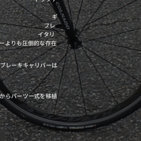
７０㎜
ギ
６T
フレ
装時）
イタリ
ーよりも圧倒的な存在
ブレーキキャリパーは
からパーツ一式を移植